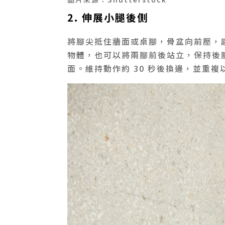
2. 伸展小腿後側
將腳尖抵住牆面或桌腳，骨盆向前壓，
物體，也可以將兩腳前後站立，保持後
面。維持動作約 30 秒後換邊，並重複以