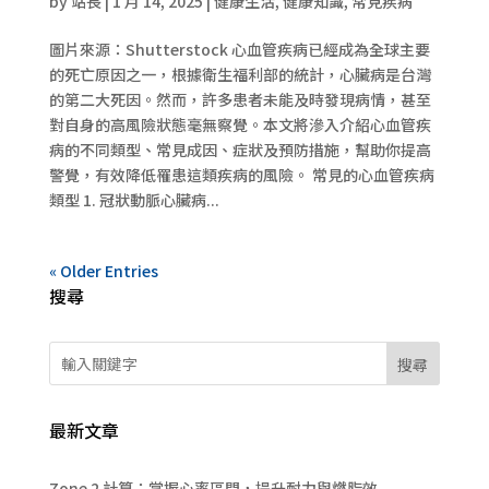
by
站長
|
1 月 14, 2025
|
健康生活
,
健康知識
,
常見疾病
圖片來源：Shutterstock 心血管疾病已經成為全球主要
的死亡原因之一，根據衛生福利部的統計，心臟病是台灣
的第二大死因。然而，許多患者未能及時發現病情，甚至
對自身的高風險狀態毫無察覺。本文將滲入介紹心血管疾
病的不同類型、常見成因、症狀及預防措施，幫助你提高
警覺，有效降低罹患這類疾病的風險。 常見的心血管疾病
類型 1. 冠狀動脈心臟病...
« Older Entries
搜尋
搜尋
最新文章
Zone 2 計算：掌握心率區間，提升耐力與燃脂效