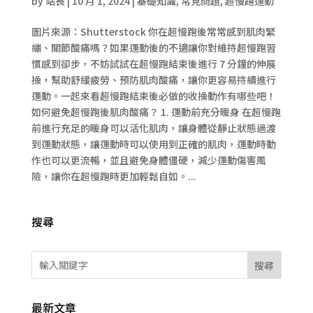
by
站長
|
10 月 1, 2024
|
基礎知識
,
常見問題
,
超慢跑運動
圖片來源：Shutterstock 你在超慢跑後常常感到肌肉緊
繃、關節酸痛嗎？如果運動後的不適讓你對維持超慢跑習
慣感到卻步，不妨試試在超慢跑結束後進行 7 分鐘的伸展
操，幫助舒緩疲勞、預防肌肉酸痛，讓你更容易持續進行
運動。一起來看超慢跑結束後必做的收操動作有哪些吧！
如何避免超慢跑後肌肉酸痛？ 1. 運動前充分暖身 在超慢跑
前進行充足的暖身可以活化肌肉，讓身體從靜止狀態過渡
到運動狀態，讓運動時可以使用到正確的肌肉，運動時動
作也可以更流暢，並且避免身體僵硬，減少運動傷害風
險，讓你在超慢跑時更加輕鬆自如。...
搜尋
搜尋
最新文章