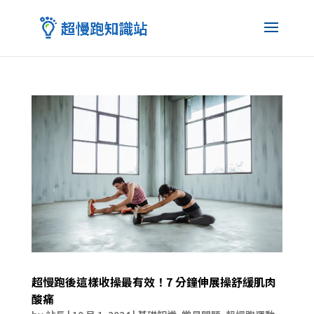
超慢跑後這樣收操最有效！7 分鐘伸展操舒緩肌肉
酸痛